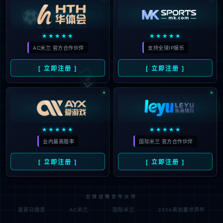
⚽
★★★★★
★★★★★
AC米兰 官方合作伙伴
支持全球IP娱乐
🃏
[ 立即注册 ]
[ 立即注册 ]
★★★★★
★★★★★
业内最高赔率
国际米兰 官方合作伙伴
[ 立即注册 ]
[ 立即注册 ]
全球战略合作伙伴
皇家马德里
AC米兰
国际米兰
2026美加墨世界杯